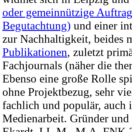
oder gemeinnützige Auftragg
Begutachtung)
und einer in
zur Nachhaltigkeit, beides 
Publikationen
, zuletzt prim
Fachjournals (näher die them
Ebenso eine große Rolle sp
ohne Projektbezug, sehr vi
fachlich und populär, auch 
Medienarbeit. Gründer und 
Ekardt, LL.M., M.A.
FNK-T