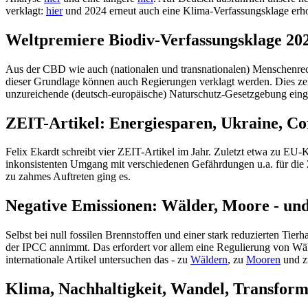
verklagt:
hier
und 2024 erneut auch eine Klima-Verfassungsklage er
Weltpremiere Biodiv-Verfassungsklage 202
Aus der CBD wie auch (nationalen und transnationalen) Menschenrechte
dieser Grundlage können auch Regierungen verklagt werden. Dies zei
unzureichende (deutsch-europäische) Naturschutz-Gesetzgebung eing
ZEIT-Artikel: Energiesparen, Ukraine, Co
Felix Ekardt schreibt vier ZEIT-Artikel im Jahr. Zuletzt etwa zu EU
inkonsistenten Umgang mit verschiedenen Gefährdungen u.a. für die 
zu zahmes Auftreten ging es.
Negative Emissionen: Wälder, Moore - un
Selbst bei null fossilen Brennstoffen und einer stark reduzierten Ti
der IPCC annimmt. Das erfordert vor allem eine Regulierung von Wäld
internationale Artikel untersuchen das - zu
Wäldern
, zu
Mooren
und z
Klima, Nachhaltigkeit, Wandel, Transforma