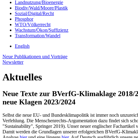
Landnutzung/Bioenergie
Biodiv/Wald/Moore/Plastik
Sozial/Digital/Recht
Phosphor
WTO/Völkerrecht
Wachstum/Ökon/Suffizienz
Transformation/Wandel
English
Neue Publikationen und Vorträge
Newsletter
Aktuelles
Neue Texte zur BVerfG-Klimaklage 2018/2
neue Klagen 2023/2024
Selbst die neue EU- und Bundesklimapolitik ist immer noch unzureich
Verfehlung. Die Menschenrechts-Argumentation dazu findet sich schon 
"Sustainability", Springer 2019). Unser neuer englischer Fachartikel
Damit werden die Grundlagen unserer erfolgreichen BVerfG-Klimaklage
Analyse
hier
und eine längere
hier
. Auf Deutsch ausführlich unsere n