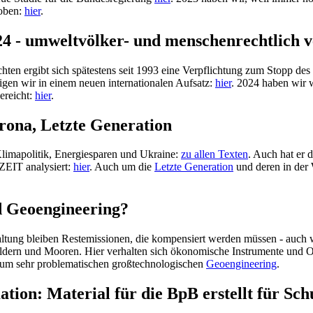
hoben:
hier
.
4 - umweltvölker- und menschenrechtlich ve
n ergibt sich spätestens seit 1993 eine Verpflichtung zum Stopp des Bi
gen wir in einem neuen internationalen Aufsatz:
hier
. 2024 haben wir 
ereicht:
hier
.
rona, Letzte Generation
-Klimapolitik, Energiesparen und Ukraine:
zu allen Texten
. Auch hat er 
ZEIT analysiert:
hier
. Auch um die
Letzte Generation
und deren in der 
d Geoengineering?
erhaltung bleiben Restemissionen, die kompensiert werden müssen - auc
ern und Mooren. Hier verhalten sich ökonomische Instrumente und Ordn
um sehr problematischen großtechnologischen
Geoengineering
.
tion: Material für die BpB erstellt für Sc