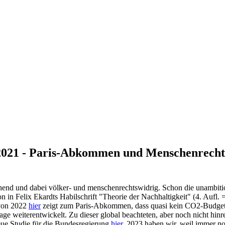
021 - Paris-Abkommen und Menschenrechte v
end und dabei völker- und menschenrechtswidrig. Schon die unambitioni
in Felix Ekardts Habilschrift "Theorie der Nachhaltigkeit" (4. Aufl. 
 von 2022
hier
zeigt zum Paris-Abkommen, dass quasi kein CO2-Budget m
 weiterentwickelt. Zu dieser global beachteten, aber noch nicht hinr
eue Studie für die Bundesregierung
hier
. 2023 haben wir, weil immer no