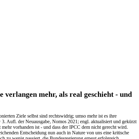
erlangen mehr, als real geschieht - und
erten Ziele selbst sind rechtswidrig; umso mehr ist es ihre
= 3. Aufl. der Neuausgabe, Nomos 2021; engl. aktualisiert und gekürzt
ehr vorhanden ist - und dass der IPCC dem nicht gerecht wird.
eichenden Entscheidung nun auch in Nature von uns eine kritische
ch zu wenig passiert, die Bundesregierung erneut erfolgreich