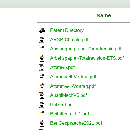
Name
Parent Directory
ARSP-Climate.pdf
Abwaegung_und_Grundrechte.pdf
Arbeitspapier-Totalrevision-ETS.pdf
AtomR5.pdf
Atommuell-Vortrag.pdf
Atomm�ll-Vortrag.pdf
AusglMechV6.pdf
Balzer3.pdf
Beihilfenrecht1.pdf
BerlGespraeche2021.pdf